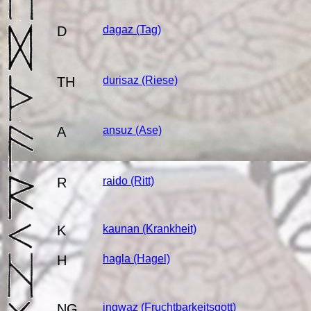
D
dagaz
(Tag)
TH
durisaz
(Riese)
A
ansuz
(Ase)
R
raido
(Ritt)
K
kaunan
(Krankheit)
H
hagla
(Hagel)
NG
ingwaz
(Fruchtbarkeitsgott)