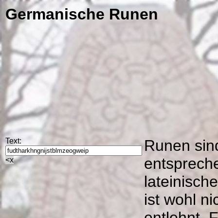
Germanische Runen
Text:
Runen sind
entspreche
<x
lateinisc
ist wohl n
entlehnt. 