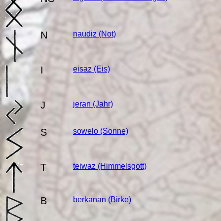
N
naudiz
(Not)
I
eisaz
(Eis)
J
jeran
(Jahr)
S
sowelo
(Sonne)
T
teiwaz
(Himmelsgott)
B
berkanan
(Birke)