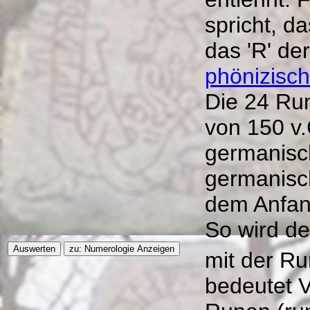
spricht, d
das 'R' de
phönizisc
Die 24 Ru
von 150 v.
germanisc
germanisc
dem Anfan
So wird de
mit der R
bedeutet V