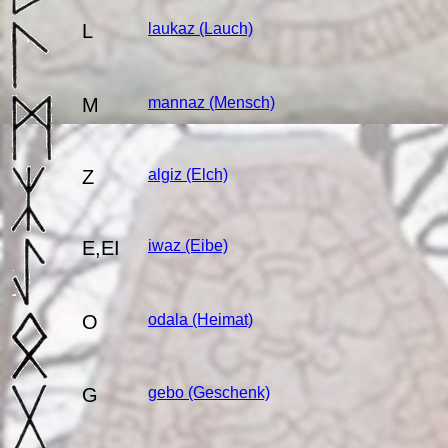
L
laukaz
(Lauch)
M
mannaz
(Mensch)
Z
algiz
(Elch)
E,EI
iwaz
(Eibe)
O
odala
(Heimat)
G
gebo
(Geschenk)