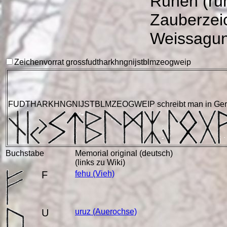
Runen (ru
Zauberzeic
Weissagun
Zeichenvorrat gross
f
u
d
th
a
r
k
h
ng
n
i
j
s
t
b
l
m
z
e
o
g
w
ei
p
FUDTHARKHNGNIJSTBLMZEOGWEIP
schreibt man in G
Buchstabe
Memorial original (deutsch)
(links zu Wiki)
F
fehu
(Vieh)
U
uruz
(Auerochse)