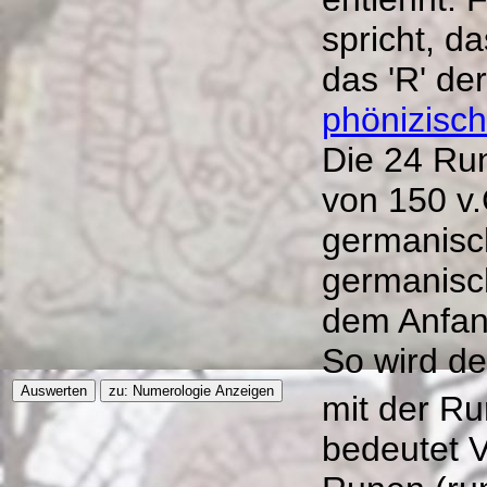
spricht, d
das 'R' de
phönizisc
Die 24 Ru
von 150 v.
germanisc
germanisc
dem Anfan
So wird de
mit der R
bedeutet V