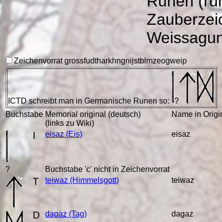
Runen (ru
Zauberzeic
Weissagun
Zeichenvorrat gross
f
u
d
th
a
r
k
h
ng
n
i
j
s
t
b
l
m
z
e
o
g
w
ei
p
ICTD
schreibt man in Germanische Runen so:
?
Buchstabe
Memorial original (deutsch)
Name in Orig
(links zu Wiki)
I
eisaz
(Eis)
eisaz
?
Buchstabe 'c' nicht in Zeichenvorrat
T
teiwaz
(Himmelsgott)
teiwaz
D
dagaz
(Tag)
dagaz