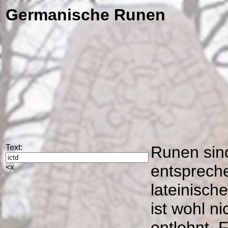
Germanische Runen
Text:
Runen sind
entspreche
<x
lateinisc
ist wohl n
entlehnt. 