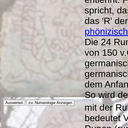
spricht, d
das 'R' de
phönizisc
Die 24 Ru
von 150 v.
germanisc
germanisc
dem Anfan
So wird de
mit der R
bedeutet V