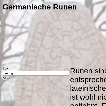
Germanische Runen
Text:
Runen sind
entspreche
<x
lateinisc
ist wohl n
entlehnt. 