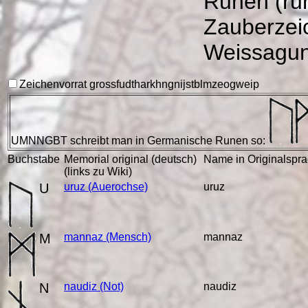
Runen (ru
Zauberzeic
Weissagun
Zeichenvorrat gross
f
u
d
th
a
r
k
h
ng
n
i
j
s
t
b
l
m
z
e
o
g
w
ei
p
UMNNGBT
schreibt man in Germanische Runen so:
Buchstabe
Memorial original (deutsch)
Name in Originalspr
(links zu Wiki)
U
uruz
(Auerochse)
uruz
M
mannaz
(Mensch)
mannaz
N
naudiz
(Not)
naudiz